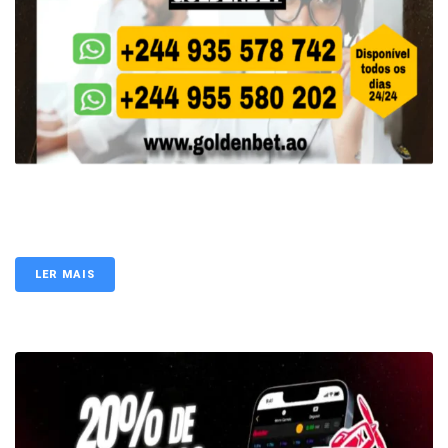
Contactar o apoio ao cliente da goldenbet –
Saiba como
LER MAIS