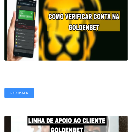
Como verificar conta na Golden Bet? Saiba
Como
LER MAIS