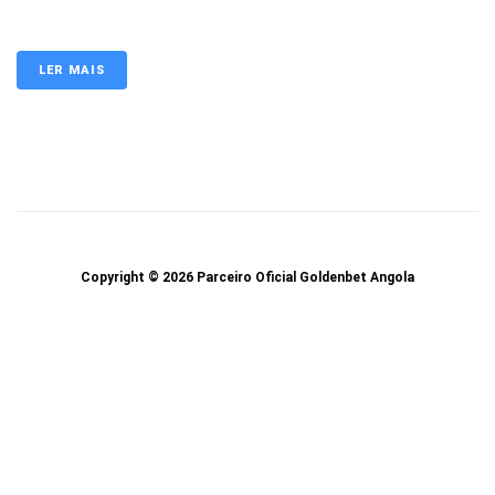
Promoção
LER MAIS
Copyright © 2026 Parceiro Oficial Goldenbet Angola