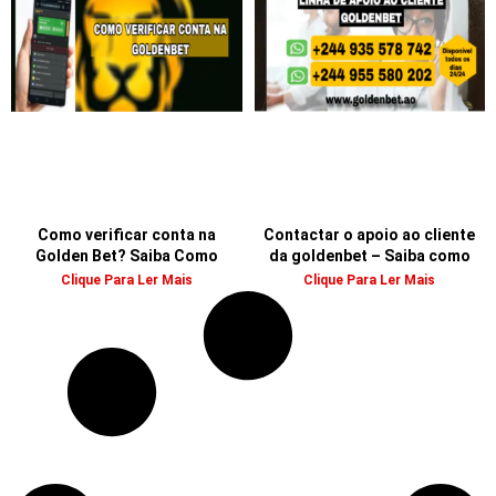
Como verificar conta na
Contactar o apoio ao cliente
Golden Bet? Saiba Como
da goldenbet – Saiba como
Clique Para Ler Mais
Clique Para Ler Mais