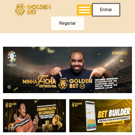
Entrar
Registar