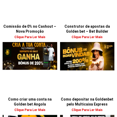
Comissão de 0% no Cashout –
Construtor de apostas da
Nova Promoção
Golden bet – Bet Builder
Clique Para Ler Mais
Clique Para Ler Mais
Como criar uma conta na
Como depositar na Goldenbet
Golden bet Angola
pelo Multicaixa Express
Clique Para Ler Mais
Clique Para Ler Mais