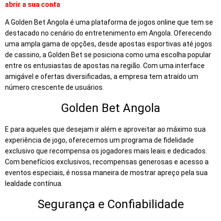
abrir a sua conta
A Golden Bet Angola é uma plataforma de jogos online que tem se
destacado no cenário do entretenimento em Angola. Oferecendo
uma ampla gama de opções, desde apostas esportivas até jogos
de cassino, a Golden Bet se posiciona como uma escolha popular
entre os entusiastas de apostas na região. Com uma interface
amigável e ofertas diversificadas, a empresa tem atraído um
número crescente de usuários.
Golden Bet Angola
E para aqueles que desejam ir além e aproveitar ao máximo sua
experiência de jogo, oferecemos um programa de fidelidade
exclusivo que recompensa os jogadores mais leais e dedicados.
Com benefícios exclusivos, recompensas generosas e acesso a
eventos especiais, é nossa maneira de mostrar apreço pela sua
lealdade contínua.
Segurança e Confiabilidade